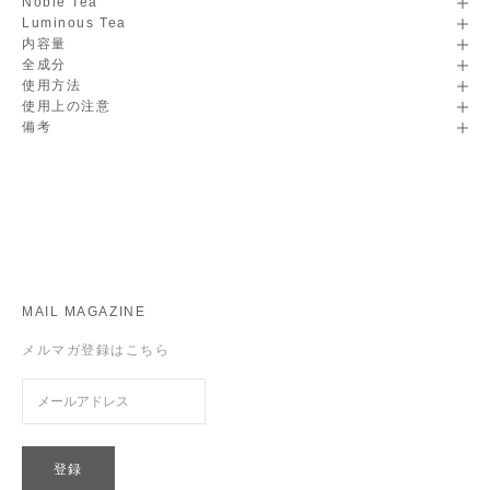
Noble Tea
Luminous Tea
内容量
全成分
使用方法
使用上の注意
備考
About Paradox Perfume
Paradox(パラドックス)＝逆説
「色」をテーマに、新しい貴方発見するための香りを展開します。
各色が持つ一般的なイメージと逆の...
READ MORE
MAIL MAGAZINE
メルマガ登録はこちら
登録