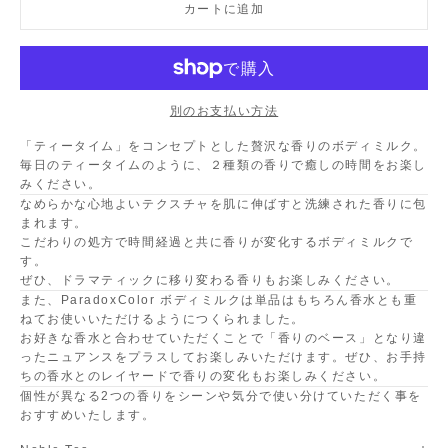
カートに追加
別のお支払い方法
「ティータイム」をコンセプトとした贅沢な香りのボディミルク。
毎日のティータイムのように、２種類の香りで癒しの時間をお楽し
みください。
なめらかな心地よいテクスチャを肌に伸ばすと洗練された香りに包
まれます。
こだわりの処方で時間経過と共に香りが変化するボディミルクで
す。
ぜひ、ドラマティックに移り変わる香りもお楽しみください。
また、ParadoxColor ボディミルクは単品はもちろん香水とも重
ねてお使いいただけるようにつくられました。
お好きな香水と合わせていただくことで「香りのベース」となり違
ったニュアンスをプラスしてお楽しみいただけます。ぜひ、お手持
ちの香水とのレイヤードで香りの変化もお楽しみください。
個性が異なる2つの香りをシーンや気分で使い分けていただく事を
おすすめいたします。