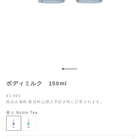
I18n Error: Missing interpolation value "pa
I18n Error: Missing interpolation value "p
I18n Error: Missing interpolation value "
I18n Error: Missing interpolation value 
I18n Error: Missing interpolation valu
I18n Error: Missing interpolation val
I18n Error: Missing interpolation va
I18n Error: Missing interpolation v
ボディミルク 150ml
セール価格
¥3,960
税込み価格
配送料
は購入手続き時に計算されます。
香り:
Noble Tea
Noble Tea
Luminous Tea