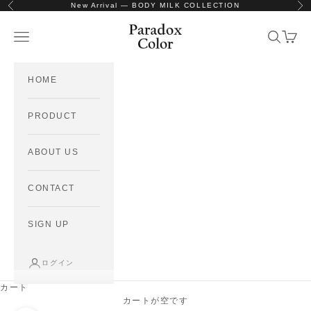
コンテンツへスキップ
New Arrival — BODY MILK COLLECTION
前へ
次
Paradox Color
メニューを開く
検索を開
カート
HOME
PRODUCT
ABOUT US
CONTACT
SIGN UP
ログイン
カート
カートが空です